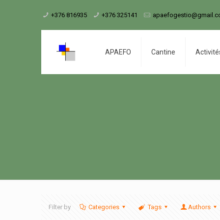
+376 816935
+376 325141
apaefogestio@gmail.
APAEFO
Cantine
Activité
Filter by
Categories
Tags
Authors