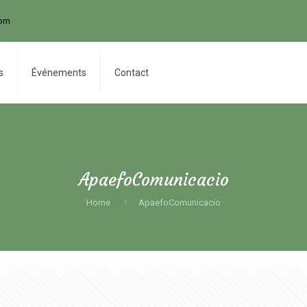
com
s
Événements
Contact
ApaefoComunicacio
Home
ApaefoComunicacio