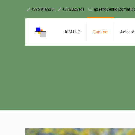
+376 816935
+376 325141
apaefogestio@gmail.
APAEFO
Cantine
Activité