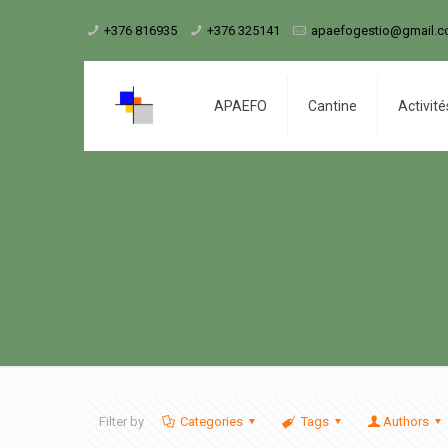
+376 816935
+376 325141
apaefogestio@gmail.
APAEFO
Cantine
Activité
Filter by
Categories
Tags
Authors